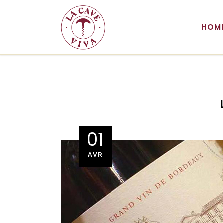
HOM
01
AVR