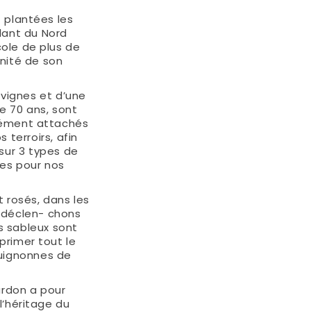
 plantées les
lant du Nord
cole de plus de
nité de son
vignes et d’une
e 70 ans, sont
dément attachés
s terroirs, afin
 sur 3 types de
ires pour nos
 rosés, dans les
 déclen- chons
rs sableux sont
primer tout le
guignonnes de
urdon a pour
l’héritage du