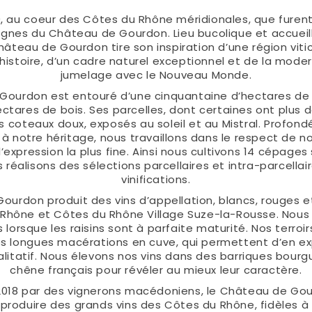
, au coeur des Côtes du Rhône méridionales, que furent
vignes du Château de Gourdon. Lieu bucolique et accueil
hâteau de Gourdon tire son inspiration d’une région viti
histoire, d’un cadre naturel exceptionnel et de la moder
jumelage avec le Nouveau Monde.
 Gourdon est entouré d’une cinquantaine d’hectares de 
ectares de bois. Ses parcelles, dont certaines ont plus d
s coteaux doux, exposés au soleil et au Mistral. Profon
 à notre héritage, nous travaillons dans le respect de no
 l’expression la plus fine. Ainsi nous cultivons 14 cépages
 réalisons des sélections parcellaires et intra-parcella
vinifications.
ourdon produit des vins d’appellation, blancs, rouges et
Rhône et Côtes du Rhône Village Suze-la-Rousse. Nous
lorsque les raisins sont à parfaite maturité. Nos terroi
es longues macérations en cuve, qui permettent d’en ex
alitatif. Nous élevons nos vins dans des barriques bour
chêne français pour révéler au mieux leur caractère.
2018 par des vignerons macédoniens, le Château de Go
roduire des grands vins des Côtes du Rhône, fidèles à 