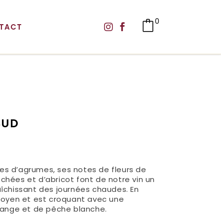
0
TACT
SUD
s d’agrumes, ses notes de fleurs de
hées et d’abricot font de notre vin un
îchissant des journées chaudes. En
moyen et est croquant avec une
range et de pêche blanche.