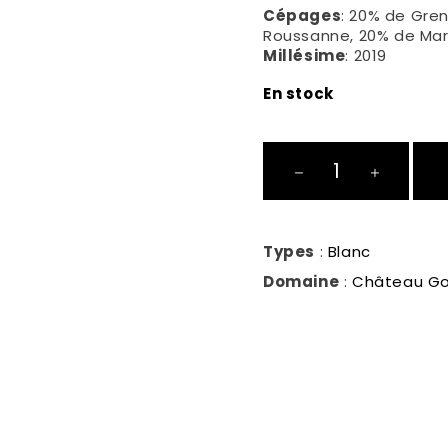
Cépages
: 20% de Gren
Roussanne, 20% de Mar
Millésime
: 2019
En stock
Fontaine
du
Sud
quantité
Types
:
Blanc
Domaine
:
Château G