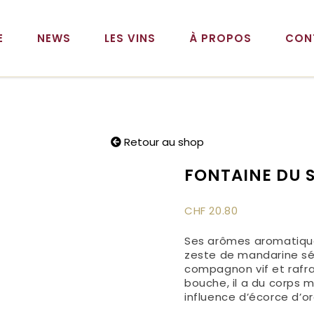
E
NEWS
LES VINS
À PROPOS
CON
Retour au shop
FONTAINE DU 
CHF
20.80
Ses arômes aromatique
zeste de mandarine séc
compagnon vif et rafra
bouche, il a du corps 
influence d’écorce d’o