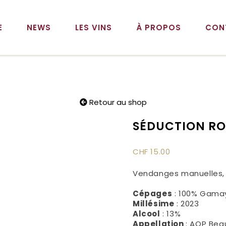
E
NEWS
LES VINS
À PROPOS
CON
Retour au shop
SÉDUCTION R
CHF
15.00
Vendanges manuelles, 
Cépages
: 100% Gama
Millésime
: 2023
Alcool
: 13%
Appellation
: AOP Bea