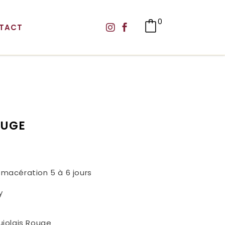
0
TACT
OUGE
macération 5 à 6 jours
y
ujolais Rouge