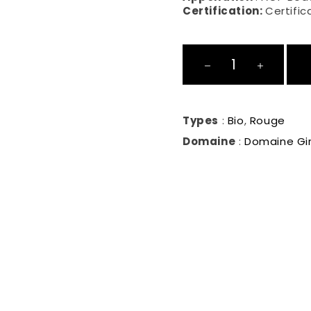
Certification:
Certifi
Séduction
Rouge
quantité
Types
:
Bio
,
Rouge
Domaine
:
Domaine Gir