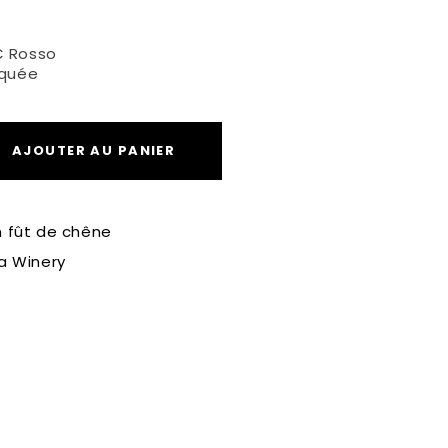
C Rosso
iquée
AJOUTER AU PANIER
en fût de chêne
a Winery