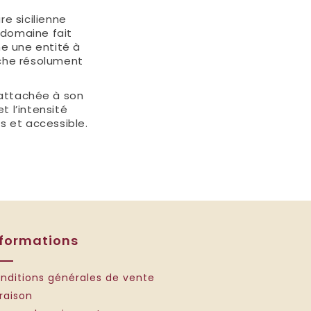
re sicilienne
e domaine fait
e une entité à
oche résolument
attachée à son
et l’intensité
is et accessible.
nformations
nditions générales de vente
vraison