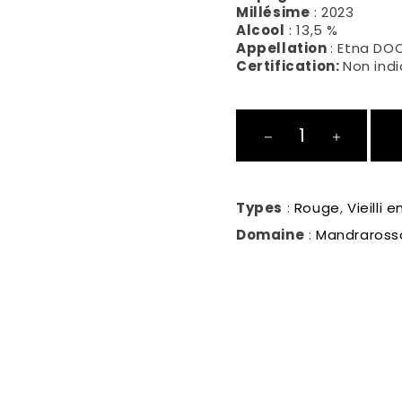
Millésime
: 2023
Alcool
: 13,5 %
Appellation
: Etna DO
Certification:
Non ind
Sentiero
delle
Gerle
Etna
Types
:
Rouge
,
Vieilli 
Rosso
Domaine
:
Mandraross
quantité