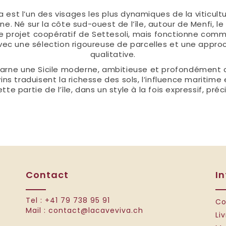
est l’un des visages les plus dynamiques de la viticultu
. Né sur la côte sud-ouest de l’île, autour de Menfi, l
te projet coopératif de Settesoli, mais fonctionne comm
avec une sélection rigoureuse de parcelles et une appr
qualitative.
carne une Sicile moderne, ambitieuse et profondément 
vins traduisent la richesse des sols, l’influence maritime 
te partie de l’île, dans un style à la fois expressif, préc
Contact
I
Tel :
+41 79 738 95 91
Co
Mail :
contact@lacaveviva.ch
Li