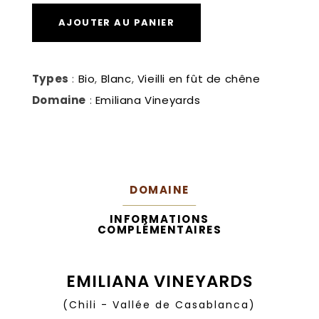
Origen
–
AJOUTER AU PANIER
Assemblage
blanc
quantité
Types
:
Bio
,
Blanc
,
Vieilli en fût de chêne
Domaine
:
Emiliana Vineyards
DOMAINE
INFORMATIONS
COMPLÉMENTAIRES
EMILIANA VINEYARDS
(Chili - Vallée de Casablanca)