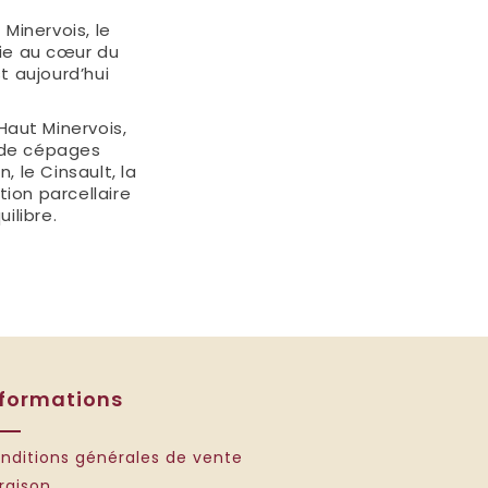
Minervois, le
lie au cœur du
t aujourd’hui
Haut Minervois,
é de cépages
 le Cinsault, la
tion parcellaire
ilibre.
nformations
nditions générales de vente
vraison