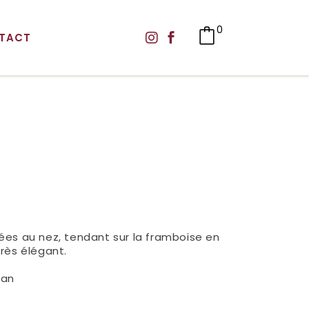
0
TACT
ées au nez, tendant sur la framboise en
très élégant.
nan