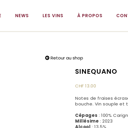
E
NEWS
LES VINS
À PROPOS
CON
Retour au shop
SINEQUANO
CHF
13.00
Notes de fraises écras
bouche. Vin souple et 
Cépages
: 100% Carig
Millésime
: 2023
Alcool
: 13,5%