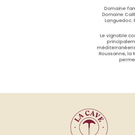
Domaine fami
Domaine Cailh
Languedoc. P
Le vignoble co
principalem
méditerranéens 
Roussanne, la M
permet