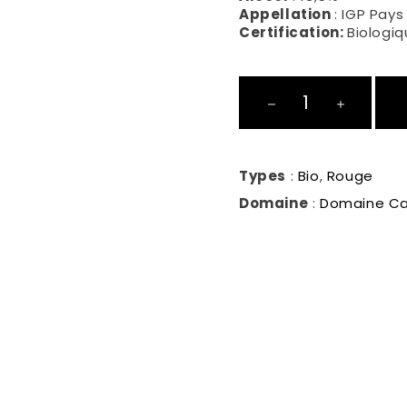
Appellation
: IGP Pays
Certification:
Biologi
Sinequano
quantité
Types
:
Bio
,
Rouge
Domaine
:
Domaine Ca