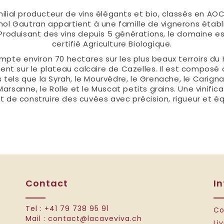
lial producteur de vins élégants et bio, classés en AOC 
ol Gautran appartient à une famille de vignerons étab
roduisant des vins depuis 5 générations, le domaine es
certifié Agriculture Biologique.
mpte environ 70 hectares sur les plus beaux terroirs du 
ent sur le plateau calcaire de Cazelles. Il est compos
tels que la Syrah, le Mourvèdre, le Grenache, le Carignan,
arsanne, le Rolle et le Muscat petits grains. Une vinifica
 de construire des cuvées avec précision, rigueur et équ
Contact
I
Tel :
+41 79 738 95 91
Co
Mail :
contact@lacaveviva.ch
Li