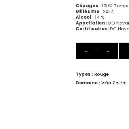
Cépages
: 100% Tempra
Millésime
: 2024
Alcool
: 14 %
Appellation
: DO Nava
Certification:
DO Nava
Tempranillo
quantité
Types
:
Rouge
Domaine
:
Viña Zorzal