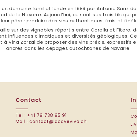
t un domaine familial fondé en 1989 par Antonio Sanz dan
sud de la Navarre. Aujourd’hui, ce sont ses trois fils qui 
leur père : produire des vins authentiques, frais et fidèles
ille sur des vignobles répartis entre Corella et Fitero,
ent influences climatiques et diversités géologiques. Ce
t à Viña Zorzal de proposer des vins précis, expressifs
ancrés dans les cépages autochtones de Navarre.
Contact
I
Tel :
+41 79 738 95 91
Co
Mail :
contact@lacaveviva.ch
Li
Mo