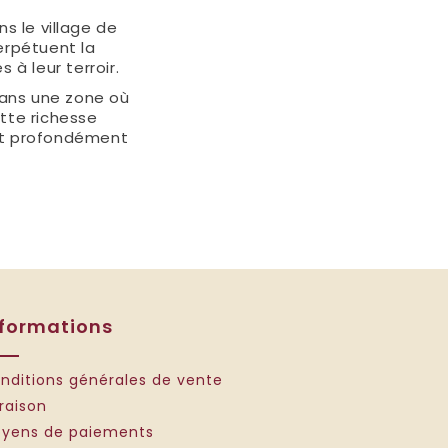
s le village de
perpétuent la
 à leur terroir.
 dans une zone où
tte richesse
 et profondément
nformations
nditions générales de vente
vraison
yens de paiements