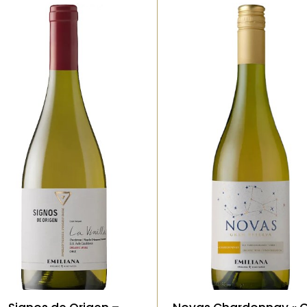
Bio, Blanc, Vieilli en fût de
Bio, Blanc, Vieilli en fût 
chêne
chêne
Un assemblage raffiné, où
Un Chardonnay élégant
le Chardonnay apporte
mêlant notes de poire
structure et fruits blancs,
pomme mûre et touch
tandis que la Roussanne
subtiles de vanille dues
ajoute une touche florale
un élevage maîtrisé. L
et une texture plus ample.
texture est ample, ave
Le nez évoque la pêche, la
une belle tension qui
fleur d’acacia et une
équilibre la richesse d
pointe d’amande. En
cépage. Finale nette,
bouche, c’est un vin
légèrement beurrée, tr
complexe, long, avec une
harmonieuse.
finale élégante et
légèrement épicée