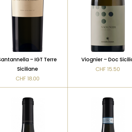
version méditerranéenn
fruits blancs, miel léger et
plus fraîche que les
belle structure
Viogniers continentau
VOIR LE PRODUIT
VOIR LE PRODUIT
Santannella – IGT Terre
Viognier – Doc Sicili
Siciliane
CHF
15.50
CHF
18.00
Blanc
Bio, Blanc