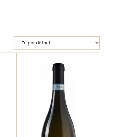
Blanc
,
Une interprétation
sicilienne du Chardonnay :
de
rondeur, fruits jaunes et
une touche de minéralité