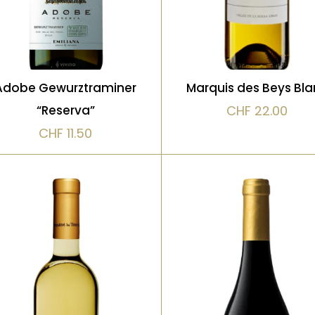
accessible.
vin gastronomique, dig
des grandes tables
Adobe Gewurztraminer
Marquis des Beys Bl
VOIR LE PRODUIT
“Reserva”
CHF
22.00
VOIR LE PRODUIT
CHF
11.50
Blanc
Blanc, Vieilli en fût de
chêne
Un blanc aromatique et
lumineux, mêlant la
Un blanc de caractère
richesse du Viognier à la
plus complexe et
fraîcheur de l’Obeidi,
structuré. Notes de frui
cépage autochtone