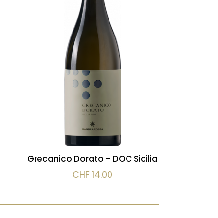
Un blanc sicilien frais et
une
lumineux, marqué par des
ue
notes d’agrumes et de
et
fleurs blanches. Sa vivacité
c
en fait un compagnon
idéal des poissons et
antipasti
VOIR LE PRODUIT
Grecanico Dorato – DOC Sicilia
CHF
14.00