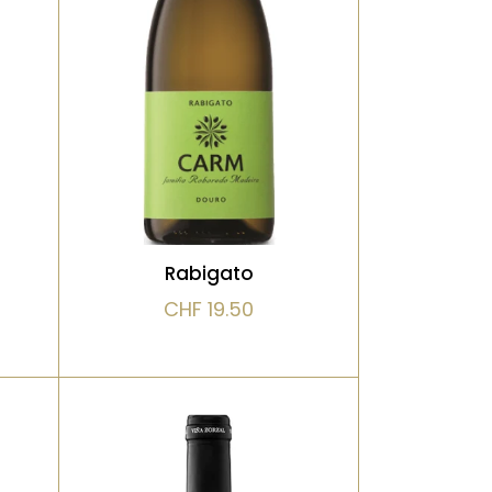
pierre à fusil et de fleurs
es.
blanches. La bouche est
te
tendue, précise, avec une
re
grande pureté. Un blanc
gastronomique, parfait
 du
pour les amateurs de vins
secs et nerveux
Rabigato
CHF
19.50
VOIR LE PRODUIT
Bio, Blanc, Vieilli en fût de
chêne