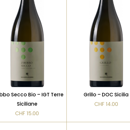
Typiquement
Sec mais intensément
méditerranéen, il offre 
aromatique, ce Zibibbo
belle ampleur aromatiq
dévoile des parfums de
mêlant fruits exotiques 
fleurs d’oranger, de
herbes sauvages, ave
muscat et de fruits mûrs.
une finale saline très
Un vin expressif et solaire
caractéristique
VOIR LE PRODUIT
VOIR LE PRODUIT
ibbo Secco Bio – IGT Terre
Grillo – DOC Sicilia
Siciliane
CHF
14.00
CHF
15.00