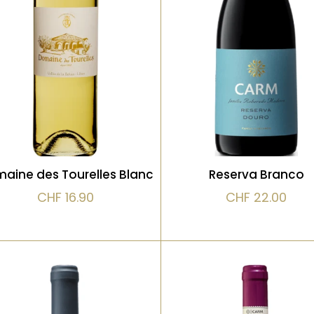
mûrs, vanille subtile,
libanais. Notes de pêche
noisette et fleurs séché
blanche, fleurs d’oranger
L’élevage en fût appor
et agrumes. La bouche est
du volume et une textu
ronde mais équilibrée,
soyeuse, tout en
avec une finale
conservant la fraîcheur
délicatement florale. Un
Douro
vin expressif et très
accessible
aine des Tourelles Blanc
Reserva Branco
CHF
16.90
CHF
22.00
VOIR LE PRODUIT
VOIR LE PRODUIT
Blanc
Blanc