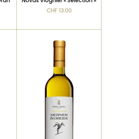
Gran
Novas Viognier « Selection »
CHF
13.00
VOIR LE PRODUIT
Blanc
Un blanc authentique, issu
,
de deux cépages
es
ancestraux du Liban.
,
Arômes subtils de citron
confit, herbes
te
méditerranéennes et
t
pierre chaude. La bouche
out
est tendue, minérale, avec
une élégance naturelle. Un
Un