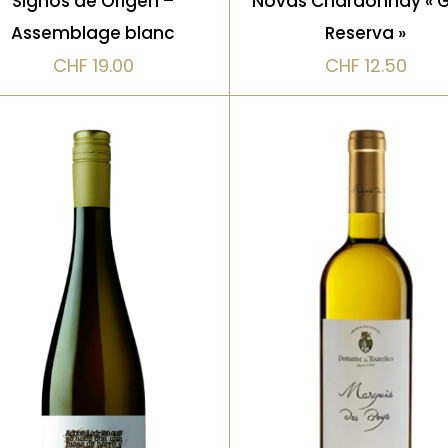
Signos de Origen –
Novas Chardonnay « 
Assemblage blanc
Reserva »
VOIR LE PRODUIT
CHF
19.00
CHF
12.50
VOIR LE PRODUIT
Blanc, Vieilli en fût de
Bio, Blanc
chêne
Un vin intensément
Un grand blanc libanais
aromatique, dominé par le
ample et raffiné. Arôm
itchi, les fleurs blanches et
de fruits jaunes, vanille
une touche de miel. La
brioche et noisette.
bouche est ample, douce
L’élevage en fût appor
et fruitée, avec une finale
une texture soyeuse e
persistante et florale. Un
une belle complexité, t
Gewürztraminer expressif,
en conservant une
charmeur et très
fraîcheur remarquable. 