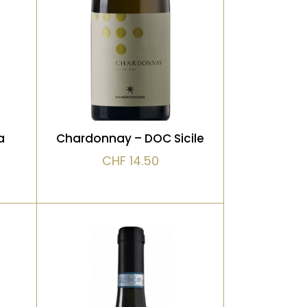
e,
apportée par les sols
côtiers.
x
VOIR LE PRODUIT
a
Chardonnay – DOC Sicile
CHF
14.50
Blanc