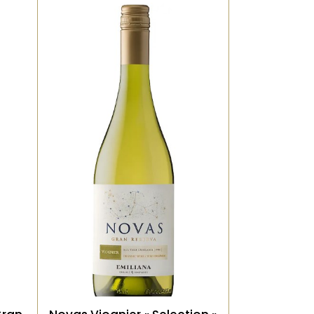
Bio, Blanc, Vieilli en fût de
de
chêne
Un Viognier solaire et
,
généreux, marqué par des
,
arômes de pêche blanche,
es
d’abricot et de fleurs
 à
d’oranger. La bouche est
a
ronde, légèrement grasse,
c
mais soutenue par une
fraîcheur bienvenue. Finale
u
longue, sur les fruits à
noyau et une pointe
ès
d’épices douces. Un blanc
aromatique et séduisant