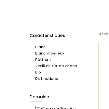
47 ré
Caractéristiques
Blanc
Blanc moelleux
Pétillant
Vieilli en fût de chêne
Bio
Distinctions
Domaine
Château de Gourdon