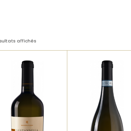
sultats affichés
Blanc
Blanc
Gourmand et parfumé
Assemblage original de
avec des arômes
Fiano et Chenin Blanc,
d’abricot, de pêche et 
alliant tension, complexité
fleurs blanches. Une
et élégance. Notes de