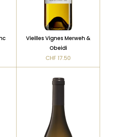
vin de terroir, pur et
ne
profondément identitaire
anc
Vieilles Vignes Merweh &
Obeidi
VOIR LE PRODUIT
CHF
17.50
Blanc
Un cépage autochtone qui
,
donne un vin droit, cristallin
et très minéral. Arômes
ts
subtils d’agrumes, de