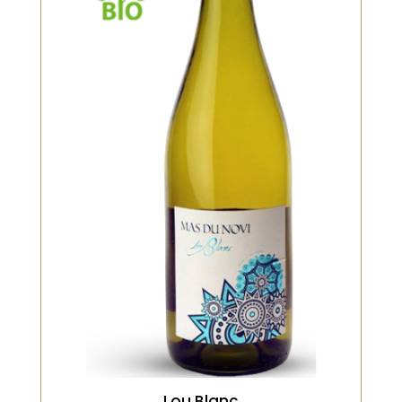
Blanc, Bio
La parure or et lumineuse de ce
grand vin nous guide vers un
tourbillon de petits fruits mûrs,
d’amande, de fleurs de genêt.
Laissez-vous charmer par un palais
large, ouvert et gastronomique
dont le fruit constitue la clef de
voûte.
VOIR LE PRODUIT
Lou Blanc