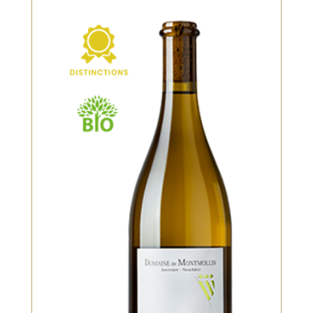
Blanc
Trouble car non filtré, arômes
exotiques
VOIR LE PRODUIT