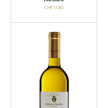
CHF
17.80
Blanc, Vieilli en fût de chêne
Un grand blanc libanais, ample et
raffiné. Arômes de fruits jaunes,
vanille, brioche et noisette. L’élevage
en fût apporte une texture soyeuse
et une belle complexité, tout en