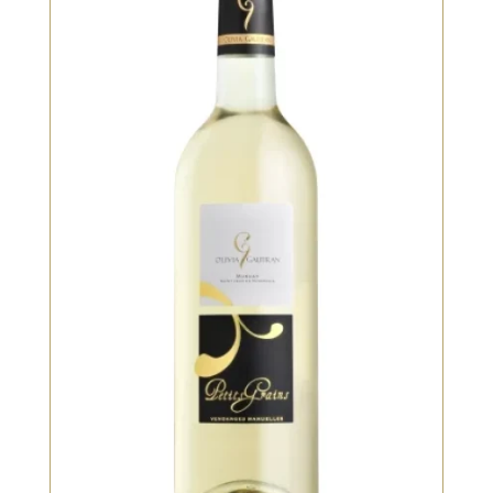
Bio, Blanc, Blanc moelleux
Notes florales au nez, on devine du
litchi. Époustouflant ! En bouche,
beaucoup de finesse et de
fraîcheur.
VOIR LE PRODUIT