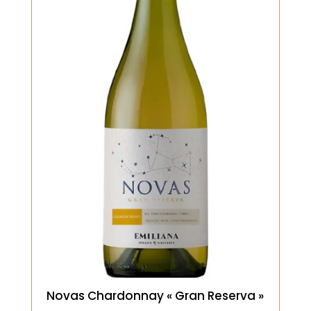
Un Chardonnay élégant, mêlant notes
de poire, pomme mûre et touches
subtiles de vanille dues à un élevage
maîtrisé. La texture est ample, avec
une belle tension qui équilibre la
richesse du cépage. Finale nette,
légèrement beurrée, très
harmonieuse.
VOIR LE PRODUIT
Novas Chardonnay « Gran Reserva »