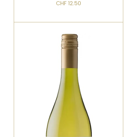
CHF
12.50
Bio, Blanc, Vieilli en fût de chêne
Un Viognier solaire et généreux,
marqué par des arômes de pêche
blanche, d’abricot et de fleurs
d’oranger. La bouche est ronde,
légèrement grasse, mais soutenue
par une fraîcheur bienvenue. Finale