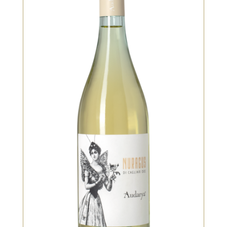
Blanc
Nez parfumé, Notes aromatiques
d’herbes essentielles. Riche et
agréablement douce.
VOIR LE PRODUIT