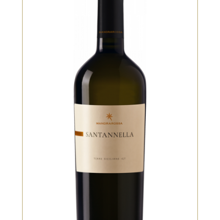
Blanc
Assemblage original de Fiano et
Chenin Blanc, alliant tension,
complexité et élégance. Notes de
fruits blancs, miel léger et belle
structure
VOIR LE PRODUIT