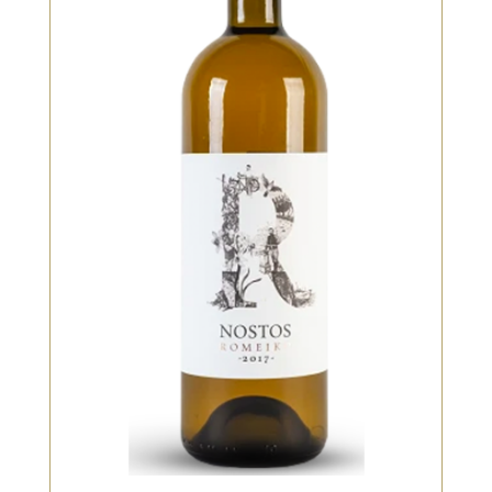
Blanc
Couleur vert citron brillant, modéré
à brillant [...]
VOIR LE PRODUIT