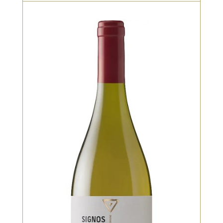
Bio, Blanc, Vieilli en fût de chêne
Un assemblage raffiné, où le
Chardonnay apporte structure et
fruits blancs, tandis que la Roussanne
ajoute une touche florale et une
texture plus ample. Le nez évoque la
pêche, la fleur d’acacia et une pointe
d’amande. En bouche, c’est un vin
complexe, long, avec une finale
élégante et légèrement épicée