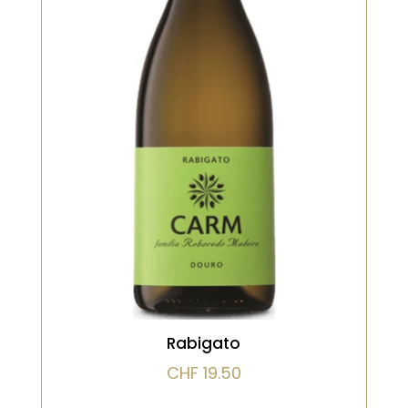
vin droit, cristallin et très minéral.
Arômes subtils d’agrumes, de pierre à
fusil et de fleurs blanches. La bouche
est tendue, précise, avec une grande
pureté. Un blanc gastronomique,
parfait pour les amateurs de vins secs
et nerveux
VOIR LE PRODUIT
Rabigato
CHF
19.50