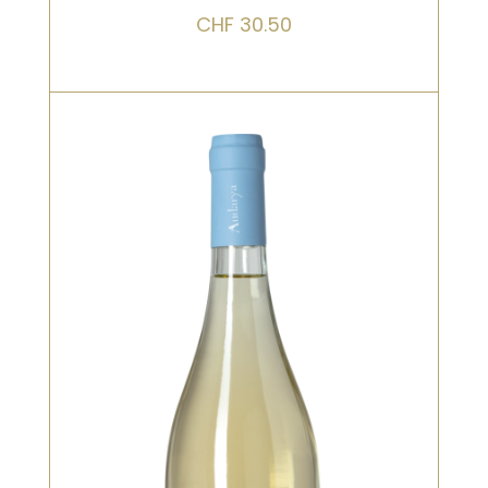
CHF
30.50
Blanc
Nez fruités, avec de délicates notes
d’agrumes. Frais avec des sensations
minérales.
Cépages : Vermentino Di Sardegna