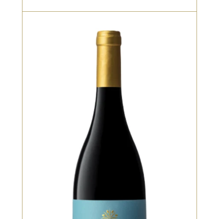
Blanc, Vieilli en fût de chêne
Un blanc de caractère, plus complexe
et structuré. Notes de fruits mûrs,
vanille subtile, noisette et fleurs
séchées. L’élevage en fût apporte du
volume et une texture soyeuse, tout
en conservant la fraîcheur du Douro