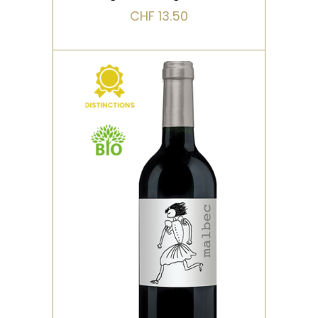
CHF
13.50
,
,
BIO
DISTINCTIONS
ROUGE
Un vin joliment poivré et
floral, aux tanins à la fois
serrés et soyeux. Du
caractère… &nbs