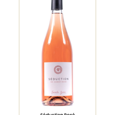
,
BIO
ROSÉ
Vin issu d’un gamay noir à
jus blanc, nez de petits
fruits rouges, une mer
VOIR LE PRODUIT
Séduction Rosé