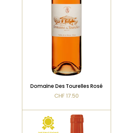
Un rosé élégant et
aromatique, aux notes de
fraise fraîche, grenade et
pétale de rose. La
VOIR LE PRODUIT
Domaine Des Tourelles Rosé
CHF
17.50