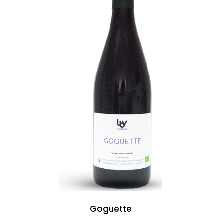
,
ROUGE
BIO
Vendange manuelle, presse
direct, pas de macération.
levure indigène, dose très
minime de so2 à
VOIR LE PRODUIT
Goguette