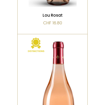
Lou Rosat
CHF
16.80
,
ROSÉ
DISTINCTIONS
Délivre une explosion
d'arômes de pétales de
rose avec une minéralité