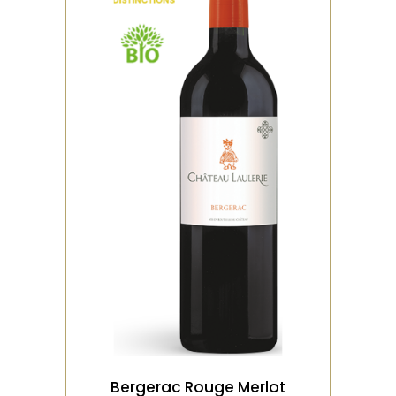
,
,
BIO
DISTINCTIONS
ROUGE
Gourmand, le nez privilégie
des notes de fruits rouges,
que l’on retrouve en bouche
avec des tani
VOIR LE PRODUIT
Bergerac Rouge Merlot