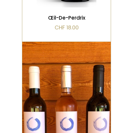
Œil-De-Perdrix
CHF
18.00
ROSÉ
Vin fruité et aérien
évoquant la légèreté de la