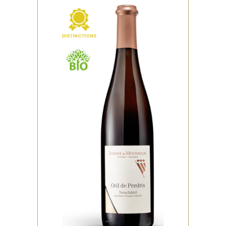
,
ROSÉ
DISTINCTIONS
Rond et harmonieux, très joli
fruité Cépages: 100% Pinot
Noir
VOIR LE PRODUIT