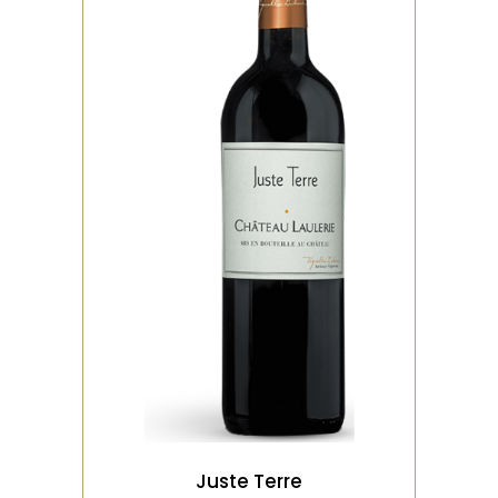
,
,
BIO
ROUGE
VIEILLI EN
AMPHORE
Elevage de 4 mois en
Amphores de terre cuite de
500 litres produites en
Toscane Les Tanins profon
VOIR LE PRODUIT
Juste Terre