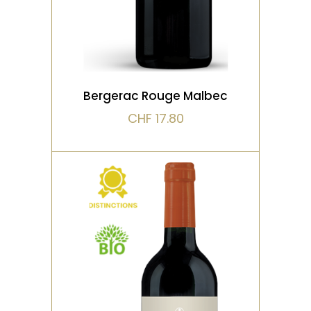
VOIR LE PRODUIT
Bergerac Rouge Malbec
CHF
17.80
,
,
,
BIO
DISTINCTIONS
ROUGE
VIEILLI EN FÛT DE CHÊNE