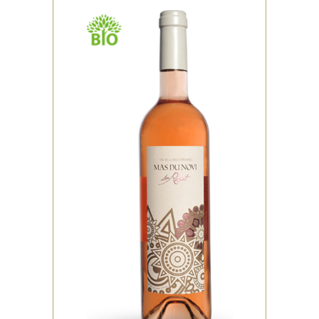
,
ROSÉ
BIO
Robe saumonée aux reflets
bleus. Nez puissant aux
dominantes d’agrumes, de
pêche, de fraise, et
VOIR LE PRODUIT