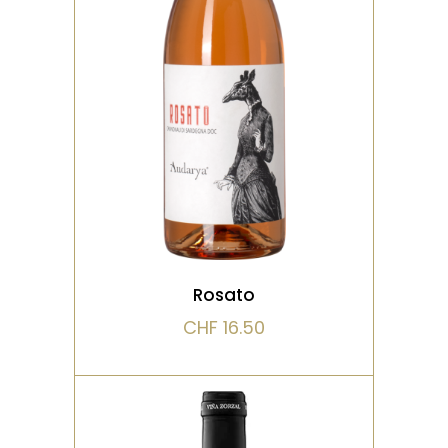
Nez Fruité avec des notes
d'agrumes et de fruits
tropicaux. Très frais avec
une minéralité
VOIR LE PRODUIT
Rosato
CHF
16.50