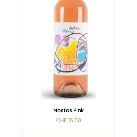
ROSÉ
Couleur rose vif. Nez intense
aux arômes de bonbon à la
fraise, de grenadine et de
rose. Vin mi-co
VOIR LE PRODUIT
Nostos Pink
CHF
16.50