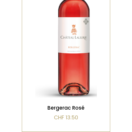
,
,
BIO
DISTINCTIONS
ROSÉ
Vin fruité et aérien
évoquant la légèreté de la
framboise et de la fraise
des bois
VOIR LE PRODUIT
Bergerac Rosé
CHF
13.50