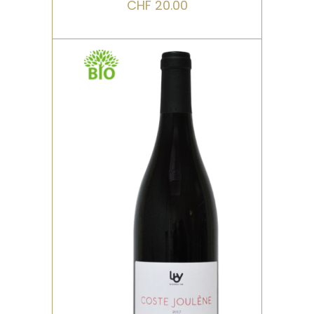
CHF
20.00
,
ROUGE
BIO
Vendange manuelle, pré-
fermentaire à froid pendant
6 jours. Élevage de 9 mois
en demi-muids (600l