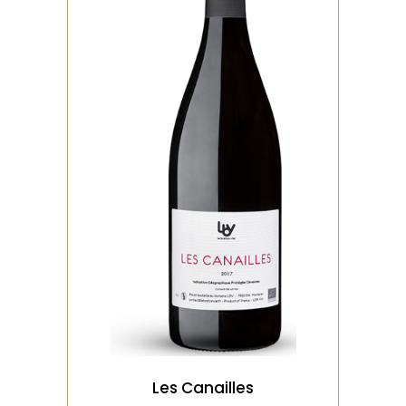
,
ROUGE
BIO
Vendange manuelle, presse
en bois verticale. Dose de
souffre très faible. Levure
indigène « Du f
VOIR LE PRODUIT
Les Canailles