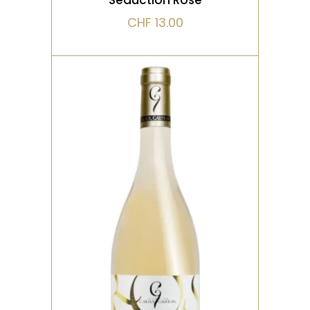
CHF
13.00
,
BIO
ROSÉ
Ce rosé à la robe rose pâle
nous offre des notes de
fruits rouges au nez,