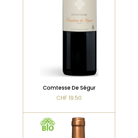
Belle complicité entre le
Merlot qui apporte un
bouquet dominé par la
mûre et de la rondeur en bo
VOIR LE PRODUIT
Comtesse De Ségur
CHF
19.50