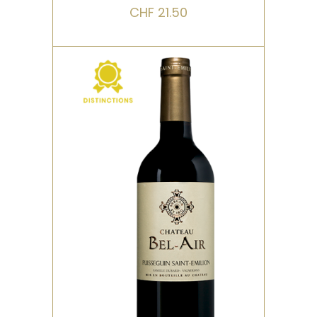
CHF
21.50
,
,
ROUGE
DISTINCTIONS
VIEILLI EN FÛT DE CHÊNE
Le village de Puisseguin se
dresse sur le plateau
calcaire dans la continuité
de Saint-Emilion. Ce