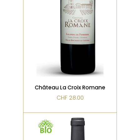
Un très joli classique de
l’appellation Lalande de
Pomerol, réputée pour la
féminité de ses v
VOIR LE PRODUIT
Château La Croix Romane
CHF
28.00