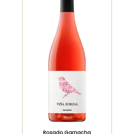
ROSÉ
Rosé de grenache à la
couleur pâle, très
aromatique. On y retrouve
des notes de fraise fra�
VOIR LE PRODUIT
Rosado Garnacha