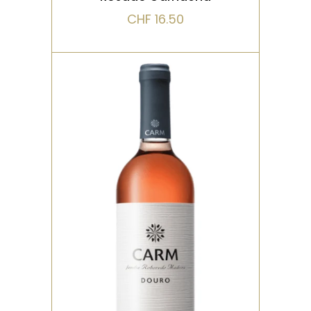
CHF
16.50
ROSÉ
Un rosé élégant et
aromatique, aux notes de
fraise, framboise et violette.
La bouche est fra