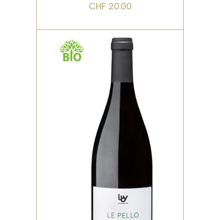
CHF
20.00
,
ROUGE
BIO
Un cabernet sauvignon
mené à très faible
rendement avec une belle
maturité. Cela lui confère
de