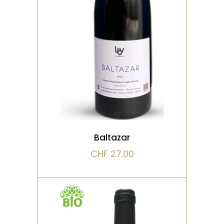
macération courte, presse
manuelle en bois. Aucun
intrant n’est utilisé, dose
VOIR LE PRODUIT
Baltazar
CHF
27.00