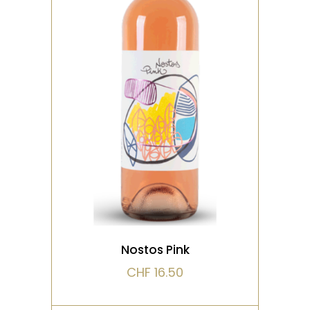
ROSÉ
Couleur rose vif. Nez intense
aux arômes de bonbon à la
fraise, de grenadine et de
rose. Vin mi-co
VOIR LE PRODUIT
Nostos Pink
CHF
16.50