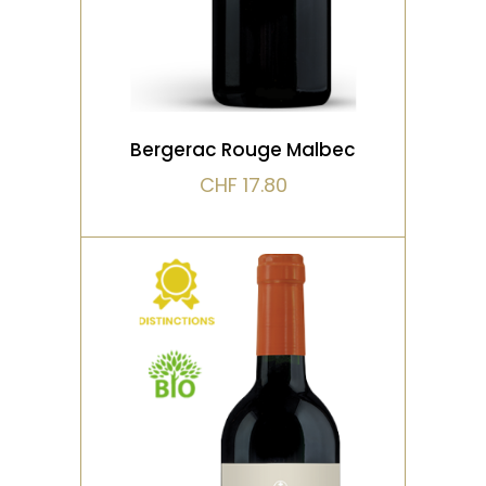
VOIR LE PRODUIT
Bergerac Rouge Malbec
CHF
17.80
,
,
,
BIO
DISTINCTIONS
ROUGE
VIEILLI EN FÛT DE CHÊNE