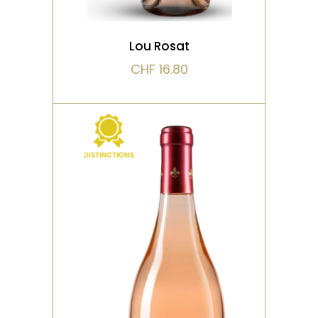
Lou Rosat
CHF
16.80
,
ROSÉ
DISTINCTIONS
Délivre une explosion
d'arômes de pétales de
rose avec une minéralité