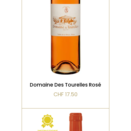
Un rosé élégant et
aromatique, aux notes de
fraise fraîche, grenade et
pétale de rose. La
VOIR LE PRODUIT
Domaine Des Tourelles Rosé
CHF
17.50