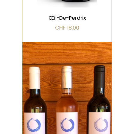
Œil-De-Perdrix
CHF
18.00
ROSÉ
Vin fruité et aérien
évoquant la légèreté de la