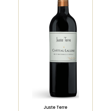
,
,
BIO
ROUGE
VIEILLI EN
AMPHORE
Elevage de 4 mois en
Amphores de terre cuite de
500 litres produites en
Toscane Les Tanins profon
VOIR LE PRODUIT
Juste Terre