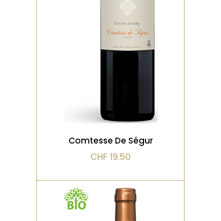
Belle complicité entre le
Merlot qui apporte un
bouquet dominé par la
mûre et de la rondeur en bo
VOIR LE PRODUIT
Comtesse De Ségur
CHF
19.50