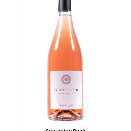
,
BIO
ROSÉ
Vin issu d’un gamay noir à
jus blanc, nez de petits
fruits rouges, une mer
VOIR LE PRODUIT
Séduction Rosé