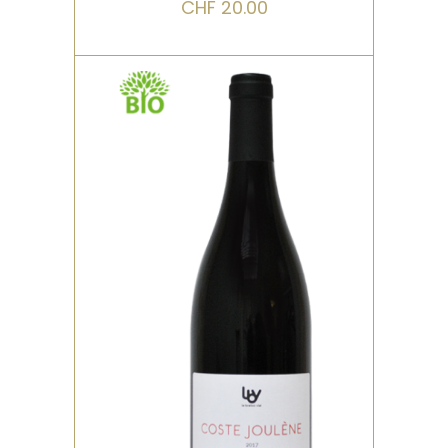
CHF
20.00
,
ROUGE
BIO
Vendange manuelle, pré-
fermentaire à froid pendant
6 jours. Élevage de 9 mois
en demi-muids (600l