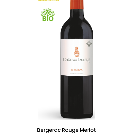
,
,
BIO
DISTINCTIONS
ROUGE
Gourmand, le nez privilégie
des notes de fruits rouges,
que l’on retrouve en bouche
avec des tani
VOIR LE PRODUIT
Bergerac Rouge Merlot