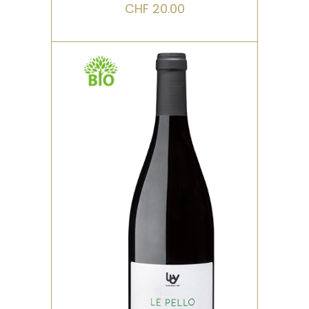
CHF
20.00
,
ROUGE
BIO
Un cabernet sauvignon
mené à très faible
rendement avec une belle
maturité. Cela lui confère
de