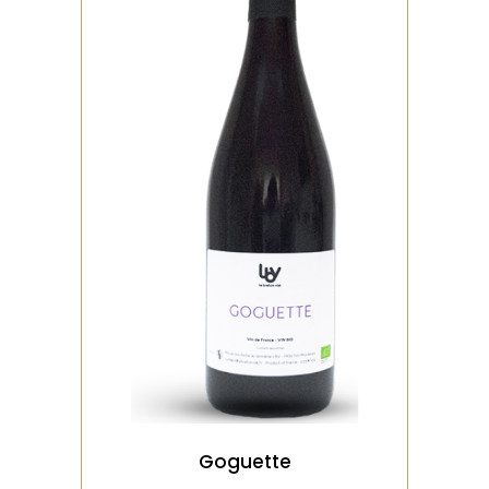
,
ROUGE
BIO
Vendange manuelle, presse
direct, pas de macération.
levure indigène, dose très
minime de so2 à
VOIR LE PRODUIT
Goguette