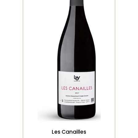
,
ROUGE
BIO
Vendange manuelle, presse
en bois verticale. Dose de
souffre très faible. Levure
indigène « Du f
VOIR LE PRODUIT
Les Canailles