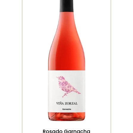
ROSÉ
Rosé de grenache à la
couleur pâle, très
aromatique. On y retrouve
des notes de fraise fra�
VOIR LE PRODUIT
Rosado Garnacha