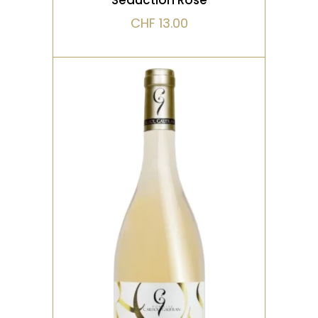
CHF
13.00
,
BIO
ROSÉ
Ce rosé à la robe rose pâle
nous offre des notes de
fruits rouges au nez,