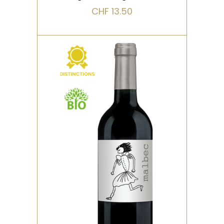
CHF
13.50
,
,
BIO
DISTINCTIONS
ROUGE
Un vin joliment poivré et
floral, aux tanins à la fois
serrés et soyeux. Du
caractère… &nbs