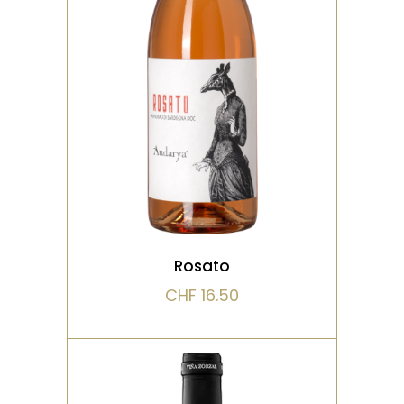
Nez Fruité avec des notes
d'agrumes et de fruits
tropicaux. Très frais avec
une minéralité
VOIR LE PRODUIT
Rosato
CHF
16.50