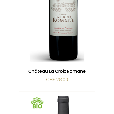
Un très joli classique de
l’appellation Lalande de
Pomerol, réputée pour la
féminité de ses v
VOIR LE PRODUIT
Château La Croix Romane
CHF
28.00