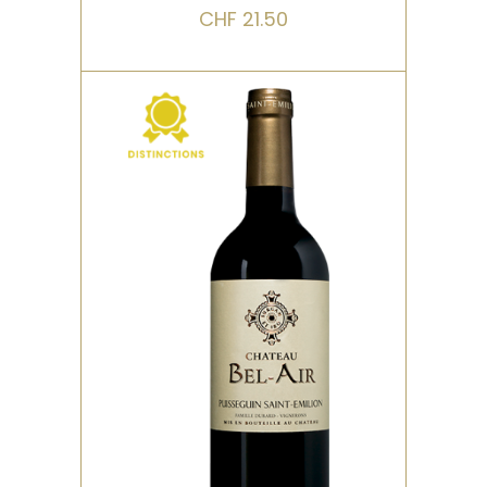
CHF
21.50
,
,
ROUGE
DISTINCTIONS
VIEILLI EN FÛT DE CHÊNE
Le village de Puisseguin se
dresse sur le plateau
calcaire dans la continuité
de Saint-Emilion. Ce