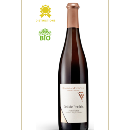
,
ROSÉ
DISTINCTIONS
Rond et harmonieux, très joli
fruité Cépages: 100% Pinot
Noir
VOIR LE PRODUIT