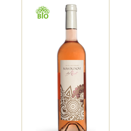
,
ROSÉ
BIO
Robe saumonée aux reflets
bleus. Nez puissant aux
dominantes d’agrumes, de
pêche, de fraise, et
VOIR LE PRODUIT