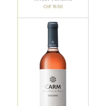
CHF
16.50
ROSÉ
Un rosé élégant et
aromatique, aux notes de
fraise, framboise et violette.
La bouche est fra