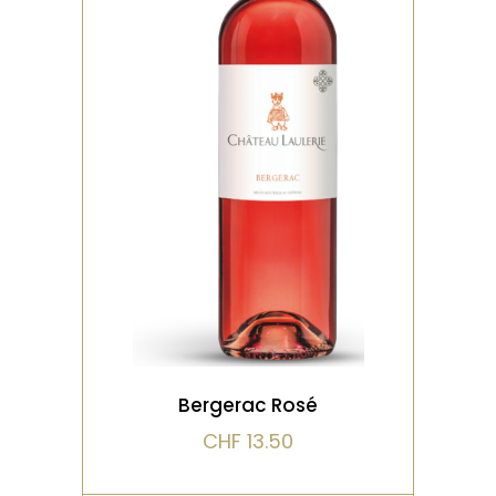
,
,
BIO
DISTINCTIONS
ROSÉ
Vin fruité et aérien
évoquant la légèreté de la
framboise et de la fraise
des bois
VOIR LE PRODUIT
Bergerac Rosé
CHF
13.50