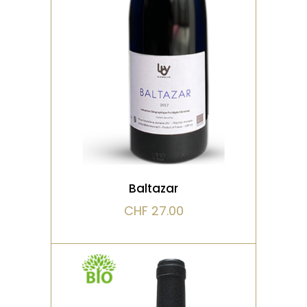
macération courte, presse
manuelle en bois. Aucun
intrant n’est utilisé, dose
VOIR LE PRODUIT
Baltazar
CHF
27.00