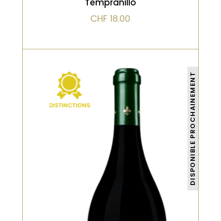
Tempranillo
CHF
18.00
DISPONIBLE PROCHAINEMENT
Rouge
Possédant une couleur pourpre
profond unique, ce vin présente
des arômes prononcés de fruits