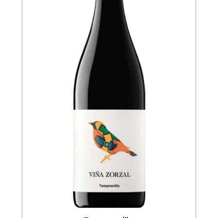
Rouge
Cépage emblématique de la Rioja et
de Navarre. Vin rouge au profil
aromatique intense : violette, cassis,
poivre noir et herbes
méditerranéennes. La bouche est
fraîche, nerveuse, avec une belle
acidité naturelle et un potentiel de
garde
VOIR LE PRODUIT