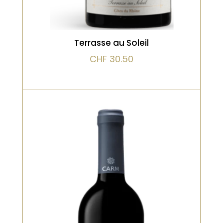
Terrasse au Soleil
CHF
30.50
Rouge, Vieilli en fût de chêne
Un rouge souple et fruité, très