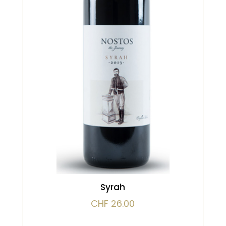
Couleur violet foncé claire, presque
opaque avec des pattes presque
statiques. Arômes intenses et
denses de fruits noirs, de tabac, de
poivre noir, d’encre et de café. À la
fois très complexe et jeune de
caractère. Bouche pleine de
caractère variétal. Corsé avec des
VOIR LE PRODUIT
tanins intenses qui sont adoucis
par le niveau élevé d’alcool.
Saveurs de baies noires, de poivre
noir et d’herbes des montagnes
sauvages. Finale
exceptionnellement longue avec
de la fraîcheur mais riche en même
temps.
Syrah
CHF
26.00