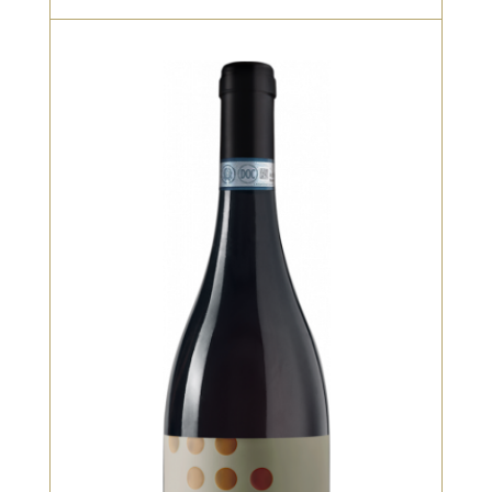
Rouge
Un Syrah chaleureux, aux accents de
fruits noirs, d’épices douces et de
garrigue. Texture souple et finale
généreuse