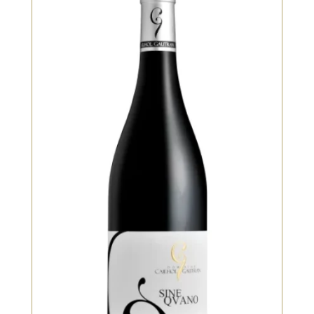
Bio, Rouge
Notes de fraises écrasées au nez,
tendant sur la framboise en
bouche. Vin souple et très élégant.
VOIR LE PRODUIT