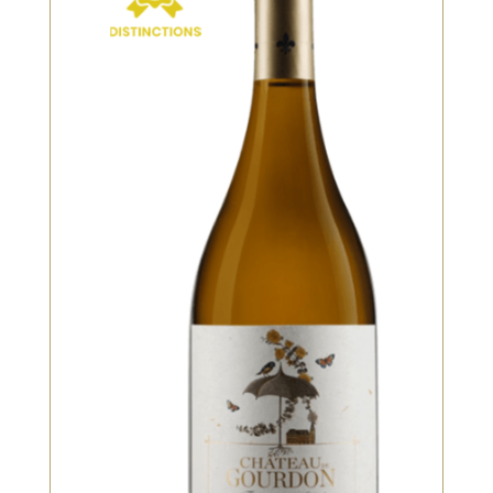
Blanc
Fermenté et élevé en barriques
pendant 6 mois. Avec sa couleur
citron intense et profonde et ses
notes florales douces sous-titrées,
melon de miel, mêlé de brioche, de
caillé de citron, de noisette et de
chêne, il justifie à juste titre son
nom – Terrasse au Soleil. En
VOIR LE PRODUIT
bouche, il est dodu et riche avec
des saveurs juteuses de poire,
d’amandes grillées et de minéraux
salés.