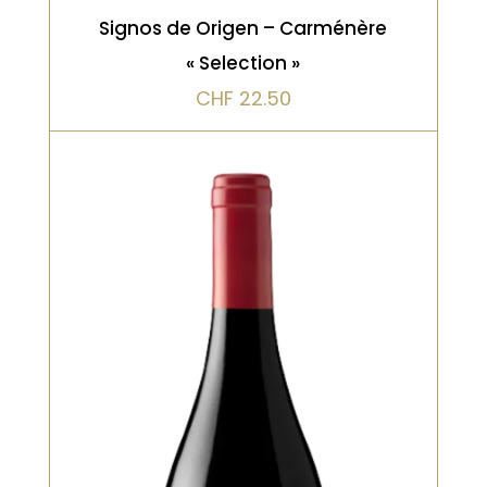
Signos de Origen – Carménère
« Selection »
CHF
22.50
Bio, Rouge, Vieilli en fût de chêne
Un assemblage à la manière des
grands vins du sud, mais avec la
signature chilienne. Arômes de fraise
mûre, de garrigue, de poivre noir et de