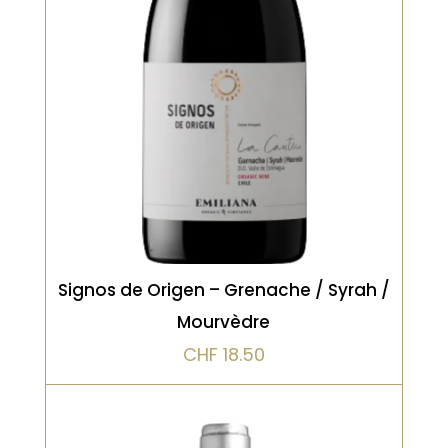
prune. La bouche est ample,
chaleureuse, avec une belle
profondeur et des tanins soyeux.
Finale complexe, mêlant fruits rouges
et épices
VOIR LE PRODUIT
Signos de Origen – Grenache / Syrah /
Mourvèdre
CHF
18.50