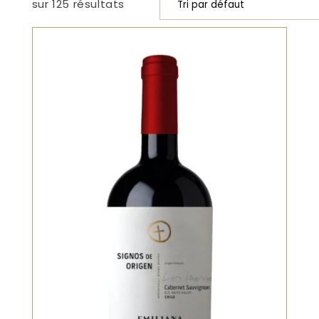
sur 125 résultats
Bio, Rouge, Vieilli en fût de chêne
Un Cabernet Sauvignon mûr et
structuré, aux arômes de cassis,
tabac blond et cèdre. La bouche est
dense, avec des tanins fermes mais
fondus par l’évolution. Finale longue,
élégante, légèrement mentholée. Un
vin de caractère, taillé pour la garde