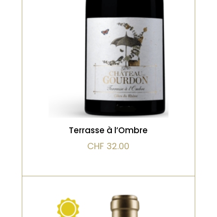
des bois, dominés par les mûres et
les framboises, accompagnés de
poivre, d’épices orientales douces
et d’herbes aromatiques. Flaveurs
de réglisse et de violette, suivis par
VOIR LE PRODUIT
des tanins veloutés à grains fins et
une longue finale élégante.
Terrasse à l’Ombre
CHF
32.00