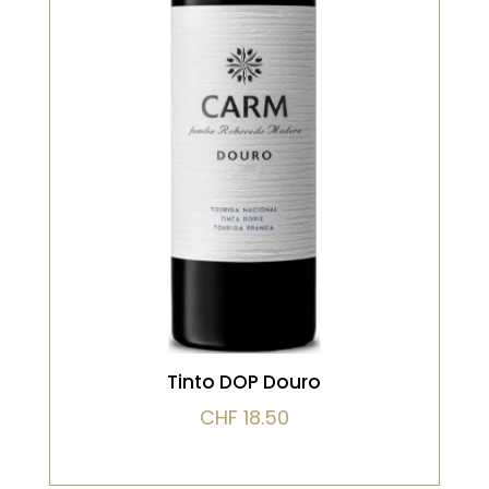
représentatif du Douro. Notes de
cerise noire, prune, épices et une
pointe de réglisse. La bouche est
ronde, équilibrée, avec une finale
douce et agréable. Parfait pour une
consommation conviviale
VOIR LE PRODUIT
Tinto DOP Douro
CHF
18.50