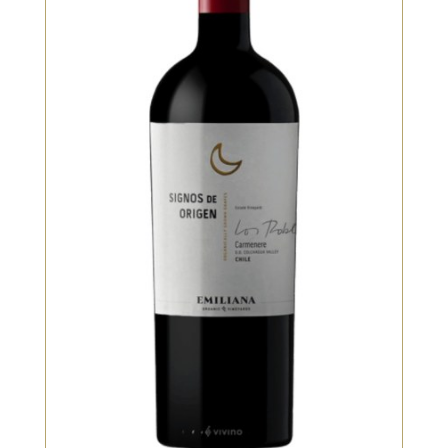
Bio, Rouge
Un Carménère profond et
aromatique, marqué par la mûre, le
poivre doux et une touche de
chocolat noir. La bouche est veloutée,
ample, avec une belle intensité
aromatique. Finale persistante,
chaleureuse, typique du cépage. Un
rouge expressif et très représentatif
du Chili
VOIR LE PRODUIT