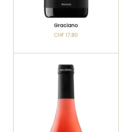
VOIR LE PRODUIT
Graciano
CHF
17.80
Bio, Blanc, Vieilli en fût de chêne
Vin blanc issu de vieilles vignes de