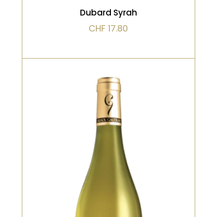
Dubard Syrah
CHF
17.80
Bio, Blanc
Nez très frais, notes de pêches