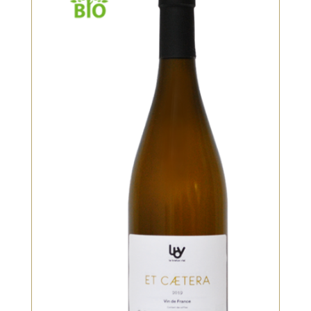
Blanc, Bio
Vendange manuelle, presse direct.
Fermentation naturelle pour la
moitié de la cuvée en barrique de 3
vins et l’autre moitié en cuve inox.
Nez floral, note de fenouil. En
bouche, on retrouve une belle
rondeur. Ce vin est long en bouche
avec une finale minérale.
VOIR LE PRODUIT