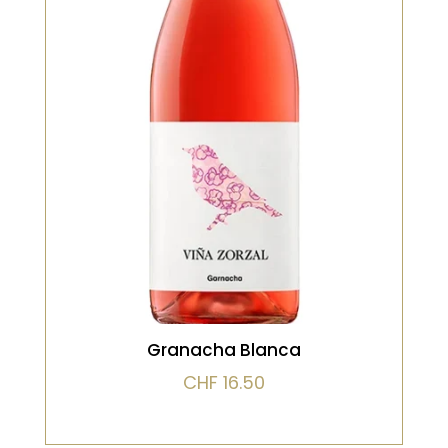
grenache blanc. Il offre une belle
fraîcheur, des arômes de poire, de
fleurs blanches et une touche saline
typique des sols calcaires de la vallée
de l’Èbre. La bouche est ample mais
tendue, avec une finale minérale
VOIR LE PRODUIT
Granacha Blanca
CHF
16.50