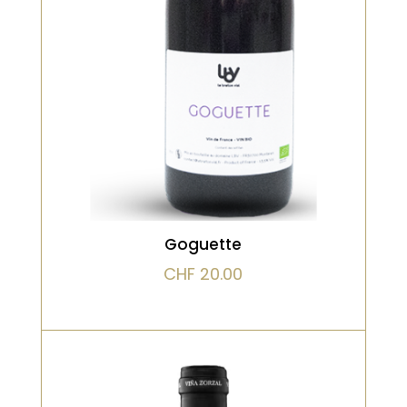
en bouteille. Cette cuvée est très
souple et fruitée, un joli grenache
tout en finesse qui développe des
arômes de fleurs blanches.
VOIR LE PRODUIT
Goguette
CHF
20.00