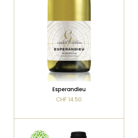
blanches, de poires. Belle matière
en bouche, de l’acidité et de la
finesse pour ce vin blanc élégant
qui saura vous séduire !
VOIR LE PRODUIT
Esperandieu
CHF
14.50