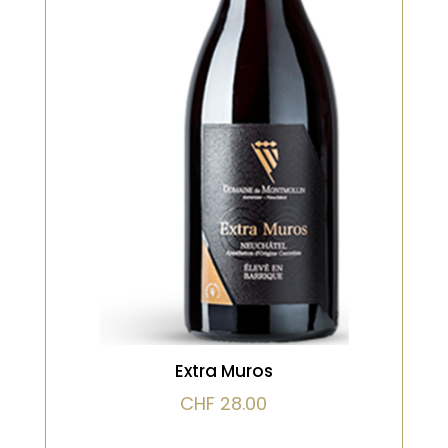
Rouge
Puissant nez de fruits noirs des
bois, épicé, saveurs du Sud
VOIR LE PRODUIT
Extra Muros
CHF
28.00