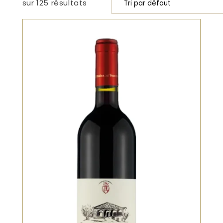
sur 125 résultats
Rouge
Un rouge généreux et harmonieux.
Arômes de fruits noirs, épices douces,
violette et une pointe de réglisse. La
bouche est ronde, structurée mais
souple, avec des tanins fins. Un vin
polyvalent, représentatif du
savoir‑faire du domaine