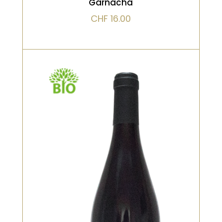
Garnacha
CHF
16.00
Rouge, Bio
Vendange manuelle, presse direct,
pas de macération. levure indigène,
dose très minime de so2 à la mise