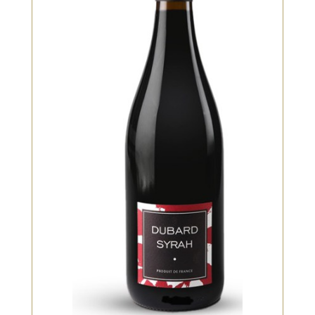
Rouge, Bio
Robe rouge rubis soutenue avec
des reflets violets, nez fin marqué
par des notes poivrées dominés
par de petits fruits noirs et mûrs.
Sa structure tanique est agréable
et sa longueur en bouche est
remarquable.
VOIR LE PRODUIT