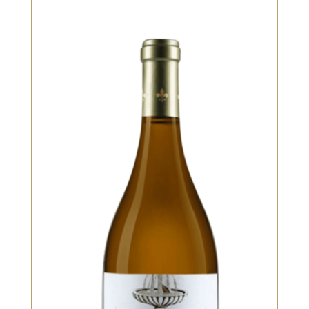
Blanc
Ses arômes aromatiques
d’agrumes, ses notes de fleurs de
zeste de mandarine séchées et
d’abricot font de notre vin un
compagnon vif et rafraîchissant
des journées chaudes. En bouche, il
a du corps moyen et est croquant