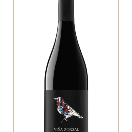
Rouge, Vieilli en fût de chêne
Cépage emblématique de la Rioja et
de Navarre. Vin rouge au profil
aromatique intense : violette, cassis,
poivre noir et herbes
méditerranéennes. La bouche est
fraîche, nerveuse, avec une belle
acidité naturelle et un potentiel de
garde