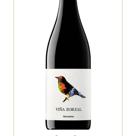
Rouge
La spécialité de Zorzal. Rouge juteux,
vibrant, avec des arômes de fruits
rouges, de garrigue et parfois une
touche fumée. La bouche est fraîche,
élégante, avec une belle pureté de
fruit et une grande buvabilité.
VOIR LE PRODUIT